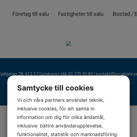
Företag till salu
Fastigheter till salu
Bostad / 
Fjällgatan 28, 413 17 Göteborg | +46 31 775 90 80 |
kontakt@hmaklare.s
Samtycke till cookies
Vi och våra partners använder teknik,
inklusive cookies, för att samla in
information om dig för olika ändamål,
inklusive: bättre användarupplevelse,
funktionalitet, statistik och marknadsföring.