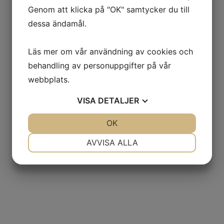
Genom att klicka på "OK" samtycker du till
dessa ändamål.
Läs mer om vår användning av cookies och
behandling av personuppgifter på vår
webbplats.
VISA
DETALJER
JA
NEJ
OK
JA
NEJ
NÖDVÄNDIG
INSTÄLLNINGAR
AVVISA ALLA
JA
NEJ
JA
NEJ
MARKNADSFÖRING
STATISTIK