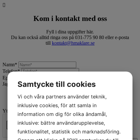
Kom i kontakt med oss
Fyll i dina uppgifter här.
Du kan också alltid ringa oss på 031-775 90 80 eller e-posta
till
kontakt@hmaklare.se
Namn
*
Telefon
*
Epost
*
Samtycke till cookies
Jag vill:
*
Vi och våra partners använder teknik,
inklusive cookies, för att samla in
Ytterligare beskrivning
information om dig för olika ändamål,
inklusive: bättre användarupplevelse,
funktionalitet, statistik och marknadsföring.