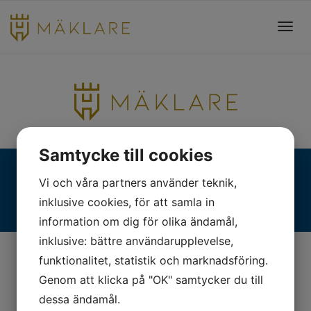
Toggl
navig
Samtycke till cookies
Fjällgatan 28, 413 17 Göteborg | +46 31 775 90 80 |
Vi och våra partners använder teknik,
kontakt@hmaklare.se
inklusive cookies, för att samla in
information om dig för olika ändamål,
inklusive: bättre användarupplevelse,
funktionalitet, statistik och marknadsföring.
Genom att klicka på "OK" samtycker du till
dessa ändamål.