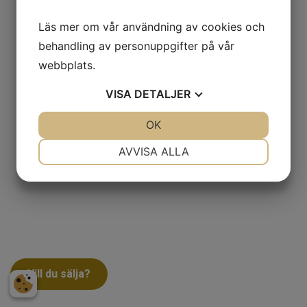
Läs mer om vår användning av cookies och
behandling av personuppgifter på vår
webbplats.
VISA
DETALJER
JA
NEJ
OK
JA
NEJ
NÖDVÄNDIG
INSTÄLLNINGAR
AVVISA ALLA
JA
NEJ
JA
NEJ
MARKNADSFÖRING
STATISTIK
Vill du sälja?