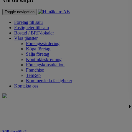
Vill du sälja?
Toggle navigation
Företag till salu
Fastigheter till salu
Bostad / BRF-lokaler
Våra tjänster
Företagsvärdering
Köpa företag
Sälja företag
Kontraktsskrivning
Företagskonsultation
Franchise
TenRep
Kommersiella fastigheter
Kontakta oss
F
Vill du sälja?