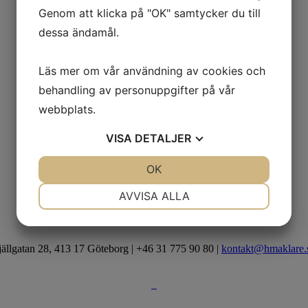
Genom att klicka på "OK" samtycker du till
dessa ändamål.
Läs mer om vår användning av cookies och
behandling av personuppgifter på vår
webbplats.
VISA
DETALJER
JA
NEJ
OK
JA
NEJ
NÖDVÄNDIG
INSTÄLLNINGAR
AVVISA ALLA
JA
NEJ
JA
NEJ
MARKNADSFÖRING
STATISTIK
jällgatan 28, 413 17 Göteborg | +46 31 775 90 80 |
kontakt@hmaklare.