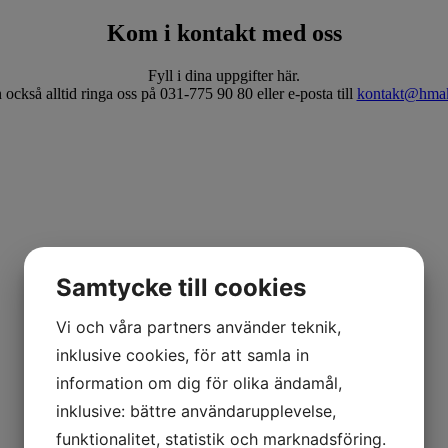
Kom i kontakt med oss
Fyll i dina uppgifter här.
också alltid ringa oss på 031-775 90 80 eller e-posta till
kontakt@hmak
Samtycke till cookies
Vi och våra partners använder teknik,
inklusive cookies, för att samla in
information om dig för olika ändamål,
inklusive: bättre användarupplevelse,
funktionalitet, statistik och marknadsföring.