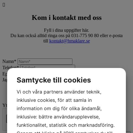
Kom i kontakt med oss
Fyll i dina uppgifter här.
Du kan också alltid ringa oss på 031-775 90 80 eller e-posta
till
kontakt@hmaklare.se
Namn
*
Telefon
*
Epost
*
Samtycke till cookies
Jag vill:
*
Vi och våra partners använder teknik,
inklusive cookies, för att samla in
Ytterligare beskrivning
information om dig för olika ändamål,
inklusive: bättre användarupplevelse,
funktionalitet, statistik och marknadsföring.