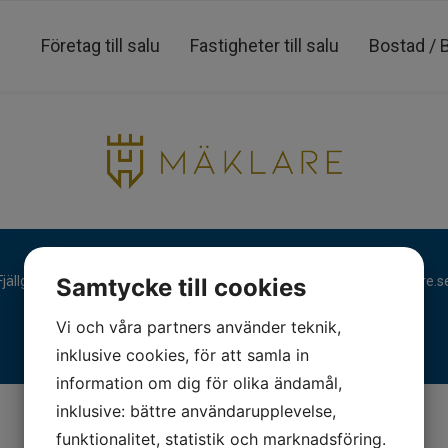
Företag till salu
Fastigheter till salu
Bostad / 
Fjällgatan 28, 413 17 Göteborg | +46 31 775 90 80 |
kontakt@hmaklare.s
Samtycke till cookies
Vi och våra partners använder teknik,
inklusive cookies, för att samla in
information om dig för olika ändamål,
inklusive: bättre användarupplevelse,
funktionalitet, statistik och marknadsföring.