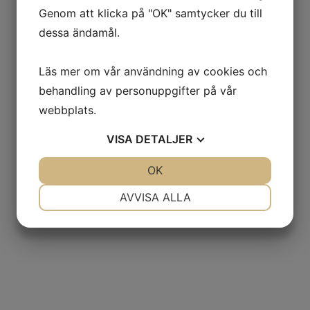
Genom att klicka på "OK" samtycker du till
dessa ändamål.
Läs mer om vår användning av cookies och
behandling av personuppgifter på vår
webbplats.
VISA
DETALJER
JA
NEJ
OK
JA
NEJ
NÖDVÄNDIG
INSTÄLLNINGAR
AVVISA ALLA
JA
NEJ
JA
NEJ
MARKNADSFÖRING
STATISTIK