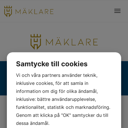
Toggl
navig
Samtycke till cookies
Fjällgatan 28, 413 17 Göteborg | +46 31 775 90 80 |
Vi och våra partners använder teknik,
kontakt@hmaklare.se
inklusive cookies, för att samla in
information om dig för olika ändamål,
inklusive: bättre användarupplevelse,
funktionalitet, statistik och marknadsföring.
Genom att klicka på "OK" samtycker du till
dessa ändamål.