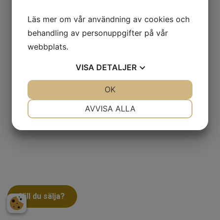
Läs mer om vår användning av cookies och
behandling av personuppgifter på vår
webbplats.
VISA
DETALJER
JA
NEJ
OK
JA
NEJ
NÖDVÄNDIG
INSTÄLLNINGAR
AVVISA ALLA
JA
NEJ
JA
NEJ
MARKNADSFÖRING
STATISTIK
Vill du sälja?