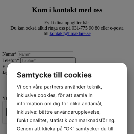
Kom i kontakt med oss
Fyll i dina uppgifter här.
Du kan också alltid ringa oss på 031-775 90 80 eller e-posta
till
kontakt@hmaklare.se
Namn
*
Telefon
*
Epost
*
Jag vill:
*
Samtycke till cookies
Vi och våra partners använder teknik,
inklusive cookies, för att samla in
Ytterligare beskrivning
information om dig för olika ändamål,
inklusive: bättre användarupplevelse,
funktionalitet, statistik och marknadsföring.
Skicka
Genom att klicka på "OK" samtycker du till