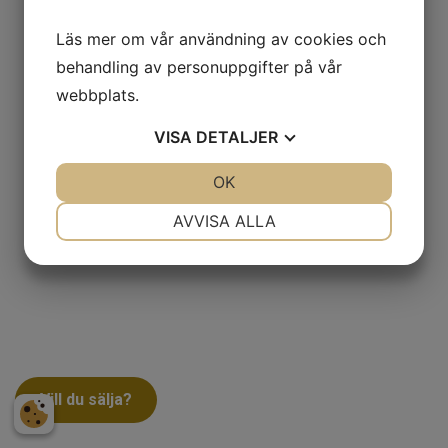
Läs mer om vår användning av cookies och
behandling av personuppgifter på vår
webbplats.
VISA
DETALJER
JA
NEJ
OK
JA
NEJ
NÖDVÄNDIG
INSTÄLLNINGAR
AVVISA ALLA
JA
NEJ
JA
NEJ
MARKNADSFÖRING
STATISTIK
Vill du sälja?