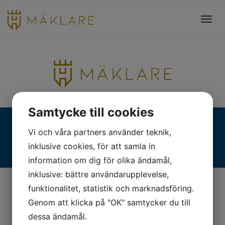
Toggl
navig
Samtycke till cookies
Fjällgatan 28, 413 17 Göteborg | +46 31 775 90 80 |
Vi och våra partners använder teknik,
kontakt@hmaklare.se
inklusive cookies, för att samla in
information om dig för olika ändamål,
inklusive: bättre användarupplevelse,
funktionalitet, statistik och marknadsföring.
Genom att klicka på "OK" samtycker du till
dessa ändamål.