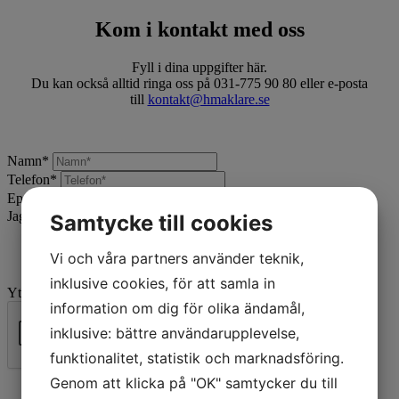
Kom i kontakt med oss
Fyll i dina uppgifter här.
Du kan också alltid ringa oss på 031-775 90 80 eller e-posta
till
kontakt@hmaklare.se
Namn
*
Telefon
*
Epost
*
Jag vill:
*
Samtycke till cookies
Vi och våra partners använder teknik,
inklusive cookies, för att samla in
Ytterligare beskrivning
information om dig för olika ändamål,
inklusive: bättre användarupplevelse,
funktionalitet, statistik och marknadsföring.
Skicka
Genom att klicka på "OK" samtycker du till