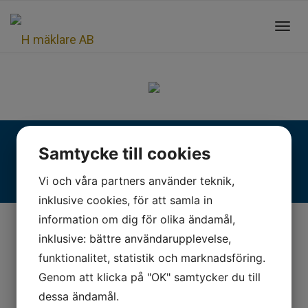
Toggl
navig
Fjällgatan 28, 413 17 Göteborg | +46 31 775 90 80 |
Samtycke till cookies
kontakt@hmaklare.se
Vi och våra partners använder teknik,
inklusive cookies, för att samla in
information om dig för olika ändamål,
inklusive: bättre användarupplevelse,
funktionalitet, statistik och marknadsföring.
Genom att klicka på "OK" samtycker du till
dessa ändamål.