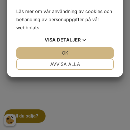
Läs mer om vår användning av cookies och
behandling av personuppgifter på vår
webbplats.
VISA
DETALJER
JA
NEJ
OK
JA
NEJ
NÖDVÄNDIG
INSTÄLLNINGAR
AVVISA ALLA
JA
NEJ
JA
NEJ
MARKNADSFÖRING
STATISTIK
Vill du sälja?