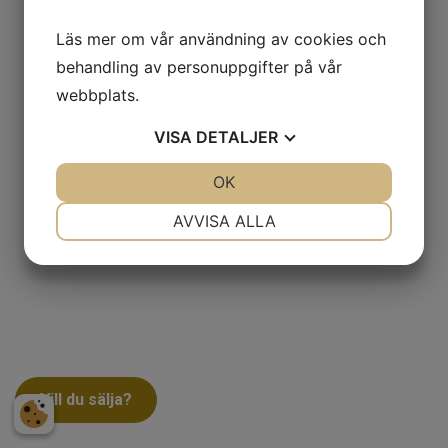
Läs mer om vår användning av cookies och
behandling av personuppgifter på vår
webbplats.
VISA
DETALJER
JA
NEJ
OK
JA
NEJ
NÖDVÄNDIG
INSTÄLLNINGAR
AVVISA ALLA
JA
NEJ
JA
NEJ
MARKNADSFÖRING
STATISTIK
Vill du sälja?