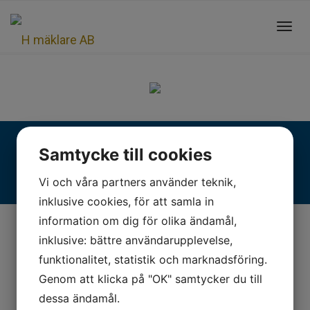
Toggl
navig
Fjällgatan 28, 413 17 Göteborg | +46 31 775 90 80 |
Samtycke till cookies
kontakt@hmaklare.se
Vi och våra partners använder teknik,
inklusive cookies, för att samla in
information om dig för olika ändamål,
inklusive: bättre användarupplevelse,
funktionalitet, statistik och marknadsföring.
Genom att klicka på "OK" samtycker du till
dessa ändamål.