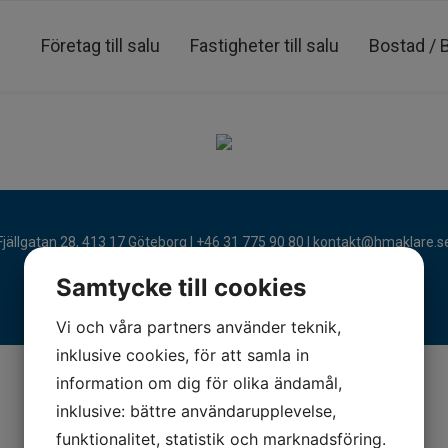
Företag till salu
Fastigheter till salu
Bostad / 
Fjällgatan 28, 413 17 Göteborg | +46 31 775 90 80 |
kontakt@hmaklare.s
Samtycke till cookies
Vi och våra partners använder teknik,
inklusive cookies, för att samla in
information om dig för olika ändamål,
inklusive: bättre användarupplevelse,
funktionalitet, statistik och marknadsföring.