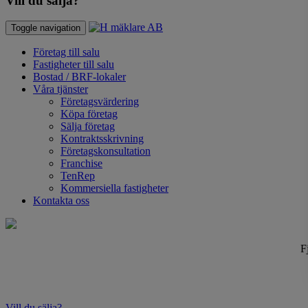
Vill du sälja?
Toggle navigation
Företag till salu
Fastigheter till salu
Bostad / BRF-lokaler
Våra tjänster
Företagsvärdering
Köpa företag
Sälja företag
Kontraktsskrivning
Företagskonsultation
Franchise
TenRep
Kommersiella fastigheter
Kontakta oss
F
Vill du sälja?