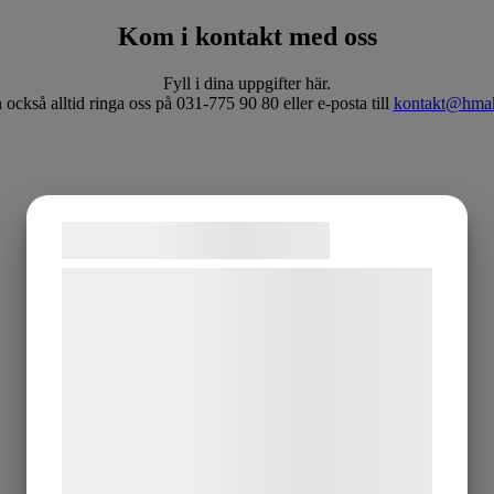
Kom i kontakt med oss
Fyll i dina uppgifter här.
också alltid ringa oss på 031-775 90 80 eller e-posta till
kontakt@hmak
Samtykke til cookies
Vi og vores samarbejdspartnere bruger
teknologier, herunder cookies, til at
indsamle oplysninger om dig til forskellige
formål, herunder: Tilpasning af annoncering,
bedre brugeroplevelse, funktionalitet,
statistik og marketing. Disse oplysninger
kan blive delt med annoncerings- og