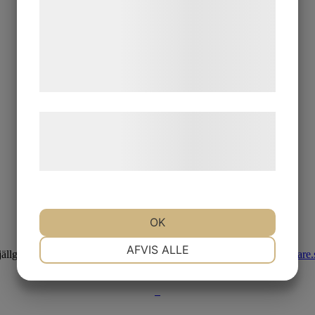
analysepartnere, som kan kombinere dem
med data, du tidligere har givet dem eller
de har indsamlet gennem din brug af deres
tjenester. Ved at klikke på 'OK' giver du
samtykke til disse formål.
Læs mere om vores brug af cookies og
behandling af persondata på vores
hjemmeside.
OK
NØDVENDIGE
PRÆFERENCER
AFVIS ALLE
jällgatan 28, 413 17 Göteborg | +46 31 775 90 80 |
kontakt@hmaklare.
MARKETING
STATISTIK