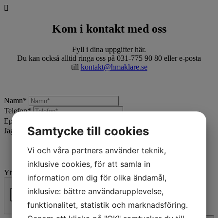
Kom i kontakt med oss
Fyll i dina uppgifter här.
Du kan också alltid ringa oss på 031-775 90 80 eller e-posta
till
kontakt@hmaklare.se
Namn
*
Telefon
*
Epost
*
Samtycke till cookies
Jag vill:
*
Vi och våra partners använder teknik,
inklusive cookies, för att samla in
Ytterligare beskrivning
information om dig för olika ändamål,
inklusive: bättre användarupplevelse,
funktionalitet, statistik och marknadsföring.