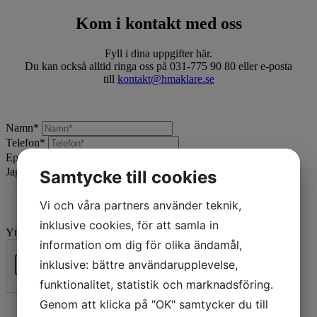
Kom i kontakt med oss
Fyll i dina uppgifter här.
Du kan också alltid ringa oss på 031-775 90 80 eller e-posta
till
kontakt@hmaklare.se
Namn
*
Telefon
*
Epost
*
Jag vill:
*
Samtycke till cookies
Vi och våra partners använder teknik,
inklusive cookies, för att samla in
Ytterligare beskrivning
information om dig för olika ändamål,
inklusive: bättre användarupplevelse,
funktionalitet, statistik och marknadsföring.
Skicka
Genom att klicka på "OK" samtycker du till