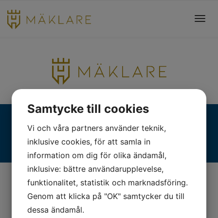
Toggl
navig
Samtycke till cookies
Fjällgatan 28, 413 17 Göteborg | +46 31 775 90 80 |
Vi och våra partners använder teknik,
kontakt@hmaklare.se
inklusive cookies, för att samla in
information om dig för olika ändamål,
inklusive: bättre användarupplevelse,
funktionalitet, statistik och marknadsföring.
Genom att klicka på "OK" samtycker du till
dessa ändamål.