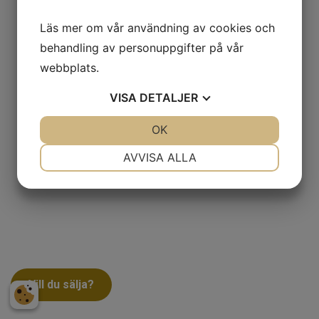
Läs mer om vår användning av cookies och
behandling av personuppgifter på vår
webbplats.
VISA
DETALJER
JA
NEJ
OK
JA
NEJ
NÖDVÄNDIG
INSTÄLLNINGAR
AVVISA ALLA
JA
NEJ
JA
NEJ
MARKNADSFÖRING
STATISTIK
Vill du sälja?