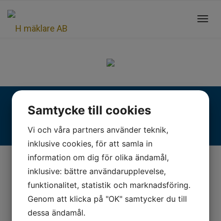
Toggl
navig
Fjällgatan 28, 413 17 Göteborg | +46 31 775 90 80 |
Samtycke till cookies
kontakt@hmaklare.se
Vi och våra partners använder teknik,
inklusive cookies, för att samla in
information om dig för olika ändamål,
inklusive: bättre användarupplevelse,
funktionalitet, statistik och marknadsföring.
Genom att klicka på "OK" samtycker du till
dessa ändamål.