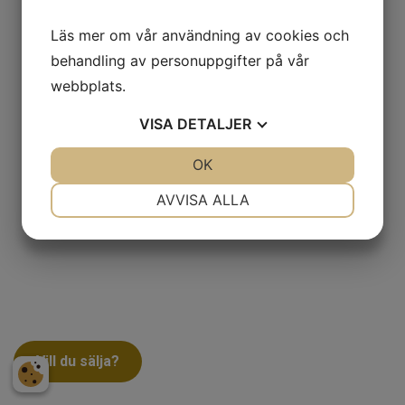
Läs mer om vår användning av cookies och
behandling av personuppgifter på vår
webbplats.
VISA
DETALJER
JA
NEJ
OK
JA
NEJ
NÖDVÄNDIG
INSTÄLLNINGAR
AVVISA ALLA
JA
NEJ
JA
NEJ
MARKNADSFÖRING
STATISTIK
Vill du sälja?