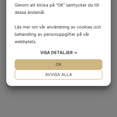
Genom att klicka på "OK" samtycker du till
dessa ändamål.
Läs mer om vår användning av cookies och
behandling av personuppgifter på vår
webbplats.
VISA
DETALJER
JA
NEJ
OK
JA
NEJ
NÖDVÄNDIG
INSTÄLLNINGAR
AVVISA ALLA
JA
NEJ
JA
NEJ
MARKNADSFÖRING
STATISTIK