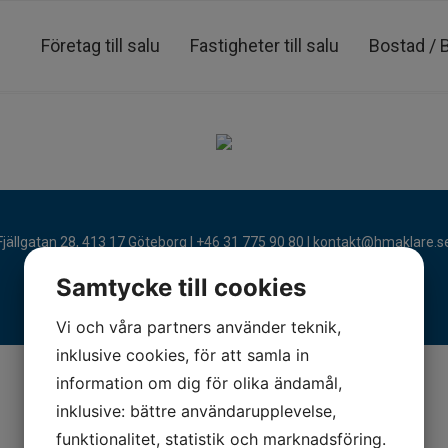
Företag till salu
Fastigheter till salu
Bostad / 
Fjällgatan 28, 413 17 Göteborg | +46 31 775 90 80 |
kontakt@hmaklare.s
Samtycke till cookies
Vi och våra partners använder teknik,
inklusive cookies, för att samla in
information om dig för olika ändamål,
inklusive: bättre användarupplevelse,
funktionalitet, statistik och marknadsföring.