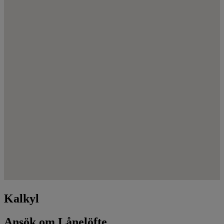
Kalkyl
Ansök om Lånelöfte