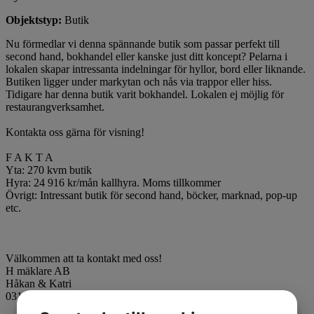
Objektstyp:
Butik
Nu förmedlar vi denna spännande butik som passar perfekt till
second hand, bokhandel eller kanske just ditt koncept? Pelarna i
lokalen skapar intressanta indelningar för hyllor, bord eller liknande.
Butiken ligger under markytan och nås via trappor eller hiss.
Tidigare har denna butik varit bokhandel. Lokalen ej möjlig för
restaurangverksamhet.
Kontakta oss gärna för visning!
F A K T A
Yta: 270 kvm butik
Hyra: 24 916 kr/mån kallhyra. Moms tillkommer
Övrigt: Intressant butik för second hand, böcker, marknad, pop-up
etc.
Välkommen att ta kontakt med oss!
H mäklare AB
Håkan & Katri
031-775 90 80