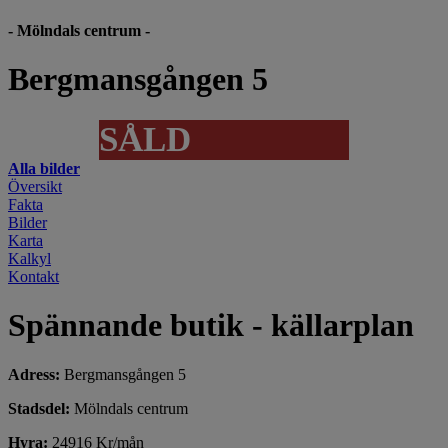
- Mölndals centrum -
Bergmansgången 5
SÅLD
Alla bilder
Översikt
Fakta
Bilder
Karta
Kalkyl
Kontakt
Spännande butik - källarplan
Adress:
Bergmansgången 5
Stadsdel:
Mölndals centrum
Hyra:
24916 Kr/mån