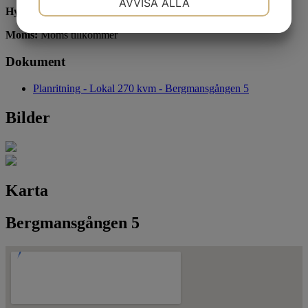
AVVISA ALLA
Hyra:
24 916 kr/mån
JA
NEJ
JA
NEJ
Moms:
Moms tillkommer
MARKNADSFÖRING
STATISTIK
Dokument
Planritning - Lokal 270 kvm - Bergmansgången 5
Bilder
Karta
Bergmansgången 5