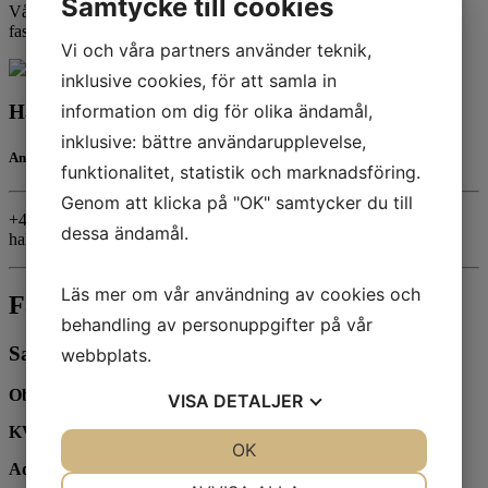
Samtycke till cookies
Våra mäklare är registrerade och godkända hos
fastighetsmäklarinspektionen och medlemmar i Mäklarsamfundet.
Vi och våra partners använder teknik,
inklusive cookies, för att samla in
information om dig för olika ändamål,
Hakan Demir
inklusive: bättre användarupplevelse,
Ansvarig mäklare
funktionalitet, statistik och marknadsföring.
Genom att klicka på "OK" samtycker du till
+46705-53 53 62
dessa ändamål.
hakan@hmaklare.se
Läs mer om vår användning av cookies och
Fakta
behandling av personuppgifter på vår
Sammanfattning
webbplats.
Objektstyp:
Butik
VISA
DETALJER
KVM:
270
JA
NEJ
OK
JA
NEJ
Adress:
Bergmansgången 5
NÖDVÄNDIG
INSTÄLLNINGAR