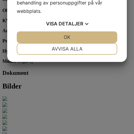
behandling av personuppgifter på vår
Objektstyp:
Salong
webbplats.
KVM:
71
VISA
DETALJER
Adress:
Plantagegatan 9
JA
NEJ
OK
JA
NEJ
Prisidé:
195 000 kr
NÖDVÄNDIG
INSTÄLLNINGAR
AVVISA ALLA
Hyra:
10 863 kr/mån
JA
NEJ
JA
NEJ
Moms:
Utgår ej
MARKNADSFÖRING
STATISTIK
Dokument
Bilder