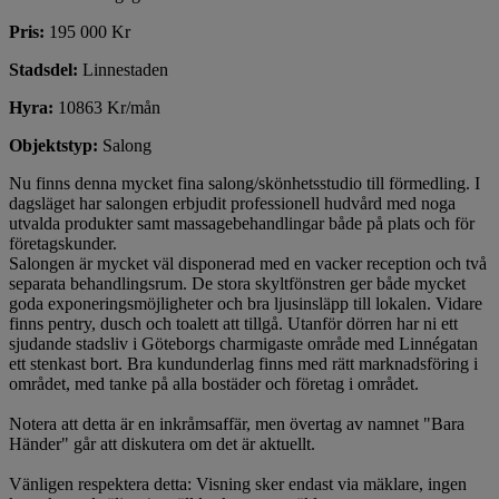
Pris:
195 000 Kr
Stadsdel:
Linnestaden
Hyra:
10863 Kr/mån
Objektstyp:
Salong
Nu finns denna mycket fina salong/skönhetsstudio till förmedling. I
dagsläget har salongen erbjudit professionell hudvård med noga
utvalda produkter samt massagebehandlingar både på plats och för
företagskunder.
Salongen är mycket väl disponerad med en vacker reception och två
separata behandlingsrum. De stora skyltfönstren ger både mycket
goda exponeringsmöjligheter och bra ljusinsläpp till lokalen. Vidare
finns pentry, dusch och toalett att tillgå. Utanför dörren har ni ett
sjudande stadsliv i Göteborgs charmigaste område med Linnégatan
ett stenkast bort. Bra kundunderlag finns med rätt marknadsföring i
området, med tanke på alla bostäder och företag i området.
Notera att detta är en inkråmsaffär, men övertag av namnet "Bara
Händer" går att diskutera om det är aktuellt.
Vänligen respektera detta: Visning sker endast via mäklare, ingen