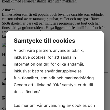
kontakt med säljare/anställda sker utan mäklaren.
Allmänt:
Linnéstaden som är ett populärt och levande område som erbjuder
ett stort utbud av restauranger, pubar, caféer och mysiga affärer.
Slottsskogen är bara ett par minuters promenadväg bort och här
finns härliga grönområden . Haga ligger alldeles intill Linné och är
ett mycket charmigt område med vacker bebyggelse och
kullerstensgator.
Samtycke till cookies
Vi och våra partners använder teknik,
Hakan Demir
inklusive cookies, för att samla in
information om dig för olika ändamål,
Ansvarig mäklare
inklusive: bättre användarupplevelse,
funktionalitet, statistik och marknadsföring.
+46705-53 53 62
hakan@hmaklare.se
Genom att klicka på "OK" samtycker du till
dessa ändamål.
Fakta
Läs mer om vår användning av cookies och
Sammanfattning