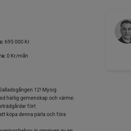
s:
695 000 Kr
ra:
0 Kr/mån
 Salladsgången 12! Mysig
med härlig gemenskap och värme.
iträdgårdar fört
 att köpa denna pärla och föra
overingsbehov är omgiven av en