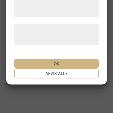
tjenester. Ved at klikke på 'OK' giver du
samtykke til disse formål.
Læs mere om vores brug af cookies og
behandling af persondata på vores
hjemmeside.
OK
NØDVENDIGE
PRÆFERENCER
AFVIS ALLE
MARKETING
STATISTIK