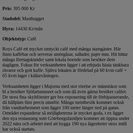
Pris:
395 000 Kr
Stadsdel:
Masthugget
Hyra:
14430 Kr/mån
Objektstyp:
Cafè
Roys Café ett mycket omtyckt café med många stamgäster. Här
finns kaffebar och serveras smörgåsar, sallader, pajer mm. Hit hittar
många företagskunder samt lokala boende som besöker dem
dagligen. Fokus för verksamheten ligger i att erbjuda bästa tänkbara
råvaror och gott kaffe. Själva lokalen är fördelad på 60 kvm café +
65 kvm lager i källarvåningen.
Verksamheten ligger i Majorna med stor rörelse av människor som
bl a besöker Sjöfartsmuseet och som då även gärna besöker caféet.
De stora fina skyltfönster ger bra exponering till de förbipasserande,
då hållplats finn precis utanför. Många turistbesök kommer också
från vandrarhemmet som ligger 100 meter längre ned på gatan.
Området expanderar så möjligheterna är mycket goda, t ex ligger
den nya restaurang som Göteborgsfamiljen kommer att öppna under
2022 nära och arbetet med att bygga 190 nya lägenheter strax intill
har också startats.