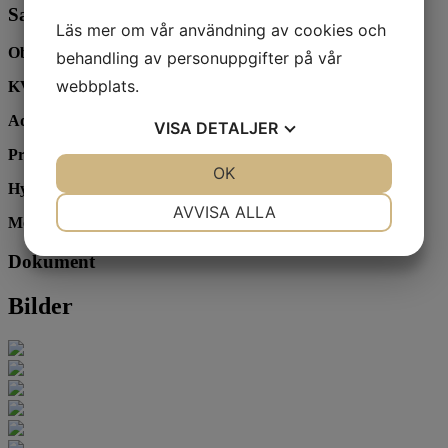
Sammanfattning
Läs mer om vår användning av cookies och
Objektstyp:
Cafè
behandling av personuppgifter på vår
webbplats.
KVM:
125
Adress:
Stigbergsliden 22
VISA
DETALJER
Prisidé:
395 000 kr
JA
NEJ
OK
JA
NEJ
Hyra:
14 430 kr/mån
NÖDVÄNDIG
INSTÄLLNINGAR
AVVISA ALLA
Moms:
Tillkommer
JA
NEJ
JA
NEJ
Dokument
MARKNADSFÖRING
STATISTIK
Bilder