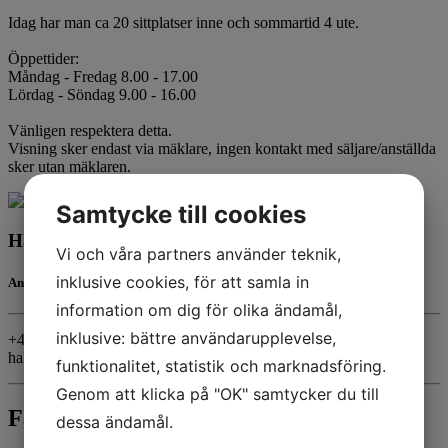
Idag har man ca 20 sittplatser inne och sommartid 4 ute.
Öppettider:
Måndag - Fredag 8.00 - 17.00
Lördag - Söndag 9.00 - 16.00
Vänligen respektera detta.
Visning sker endast via mäklare, ingen kontakt med säljare/anställda
sker utan mäklaren.
Samtycke till cookies
Hakan Demir
Vi och våra partners använder teknik,
inklusive cookies, för att samla in
Ansvarig mäklare
information om dig för olika ändamål,
inklusive: bättre användarupplevelse,
+46705-53 53 62
hakan@hmaklare.se
funktionalitet, statistik och marknadsföring.
Genom att klicka på "OK" samtycker du till
Fakta
dessa ändamål.