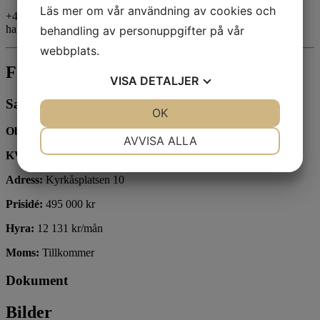
Läs mer om vår användning av cookies och
+46705-53 53 62
hakan@hmaklare.se
behandling av personuppgifter på vår
webbplats.
Fakta
VISA
DETALJER
Sammanfattning
JA
NEJ
OK
JA
NEJ
Objektstyp:
Verkstad
NÖDVÄNDIG
INSTÄLLNINGAR
AVVISA ALLA
KVM:
250
JA
NEJ
JA
NEJ
Adress:
Kyrkåsplatsen 10
MARKNADSFÖRING
STATISTIK
Prisidé:
495 000 kr
Hyra:
12 131 kr/mån
Moms:
Tillkommer
Dokument
Bilder