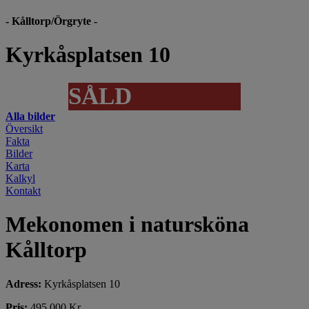
- Kålltorp/Örgryte -
Kyrkåsplatsen 10
SÅLD
Alla bilder
Översikt
Fakta
Bilder
Karta
Kalkyl
Kontakt
Mekonomen i natursköna
Kålltorp
Adress:
Kyrkåsplatsen 10
Pris:
495 000 Kr