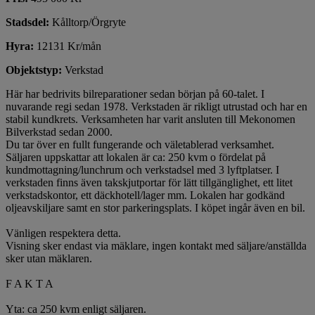
Stadsdel:
Kålltorp/Örgryte
Hyra:
12131 Kr/mån
Objektstyp:
Verkstad
Här har bedrivits bilreparationer sedan början på 60-talet. I
nuvarande regi sedan 1978. Verkstaden är rikligt utrustad och har en
stabil kundkrets. Verksamheten har varit ansluten till Mekonomen
Bilverkstad sedan 2000.
Du tar över en fullt fungerande och väletablerad verksamhet.
Säljaren uppskattar att lokalen är ca: 250 kvm o fördelat på
kundmottagning/lunchrum och verkstadsel med 3 lyftplatser. I
verkstaden finns även takskjutportar för lätt tillgänglighet, ett litet
verkstadskontor, ett däckhotell/lager mm. Lokalen har godkänd
oljeavskiljare samt en stor parkeringsplats. I köpet ingår även en bil.
Vänligen respektera detta.
Visning sker endast via mäklare, ingen kontakt med säljare/anställda
sker utan mäklaren.
F A K T A
Yta: ca 250 kvm enligt säljaren.