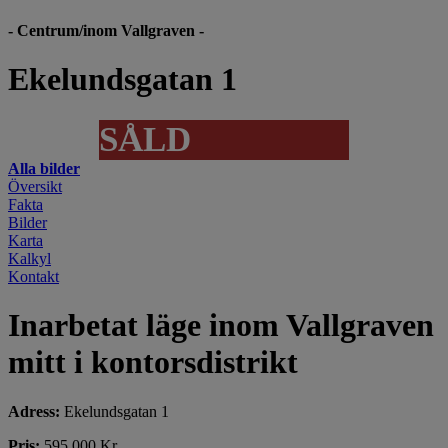
- Centrum/inom Vallgraven -
Ekelundsgatan 1
SÅLD
Alla bilder
Översikt
Fakta
Bilder
Karta
Kalkyl
Kontakt
Inarbetat läge inom Vallgraven
mitt i kontorsdistrikt
Adress:
Ekelundsgatan 1
Pris:
595 000 Kr