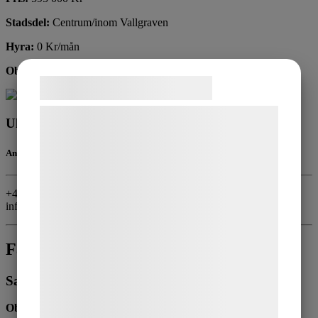
Stadsdel:
Centrum/inom Vallgraven
Hyra:
0 Kr/mån
Objektstyp:
Samtykke til cookies
Vi og vores samarbejdspartnere bruger
Ulf Hjertquist
teknologier, herunder cookies, til at
Ansvarig mäklare
indsamle oplysninger om dig til forskellige
formål, herunder: Tilpasning af annoncering,
+46708227374
bedre brugeroplevelse, funktionalitet,
info1@hjertquistmaklare.se
statistik og marketing. Disse oplysninger
kan blive delt med annoncerings- og
Fakta
analysepartnere, som kan kombinere dem
med data, du tidligere har givet dem eller
Sammanfattning
de har indsamlet gennem din brug af deres
Objektstyp:
Restaurang
tjenester. Ved at klikke på 'OK' giver du