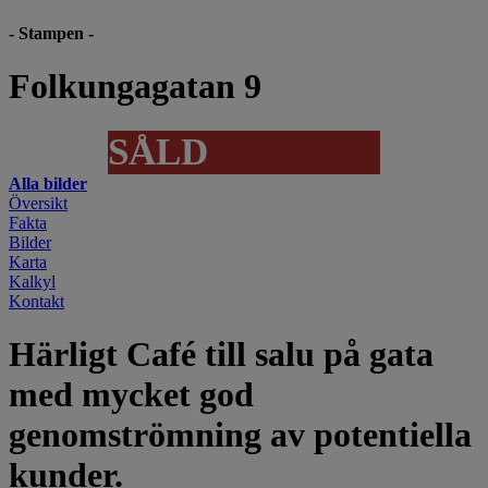
- Stampen -
Folkungagatan 9
SÅLD
Alla bilder
Översikt
Fakta
Bilder
Karta
Kalkyl
Kontakt
Härligt Café till salu på gata
med mycket god
genomströmning av potentiella
kunder.