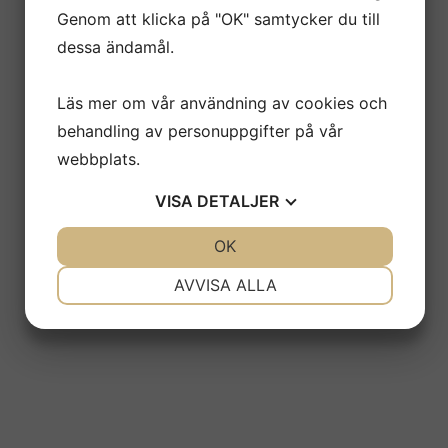
Genom att klicka på "OK" samtycker du till
dessa ändamål.
Läs mer om vår användning av cookies och
behandling av personuppgifter på vår
webbplats.
VISA
DETALJER
JA
NEJ
OK
JA
NEJ
NÖDVÄNDIG
INSTÄLLNINGAR
AVVISA ALLA
JA
NEJ
JA
NEJ
MARKNADSFÖRING
STATISTIK