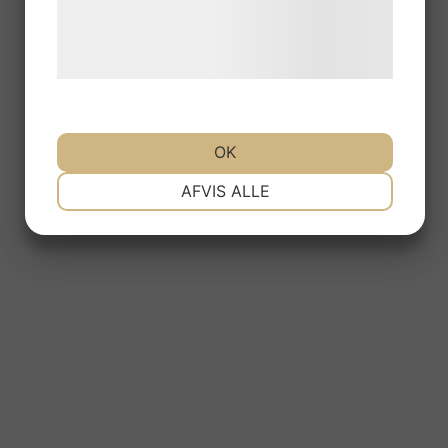
Læs mere om vores brug af cookies og
behandling af persondata på vores
hjemmeside.
OK
NØDVENDIGE
PRÆFERENCER
AFVIS ALLE
MARKETING
STATISTIK