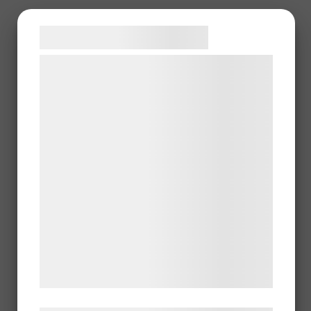
Samtykke til cookies
Vi og vores samarbejdspartnere bruger
teknologier, herunder cookies, til at
indsamle oplysninger om dig til forskellige
formål, herunder: Tilpasning af annoncering,
bedre brugeroplevelse, funktionalitet,
statistik og marketing. Disse oplysninger
kan blive delt med annoncerings- og
analysepartnere, som kan kombinere dem
med data, du tidligere har givet dem eller
de har indsamlet gennem din brug af deres
tjenester. Ved at klikke på 'OK' giver du
samtykke til disse formål.