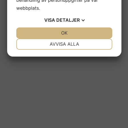
behandling av personuppgifter på vår
webbplats.
VISA
DETALJER
JA
NEJ
OK
JA
NEJ
NÖDVÄNDIG
INSTÄLLNINGAR
AVVISA ALLA
JA
NEJ
JA
NEJ
MARKNADSFÖRING
STATISTIK