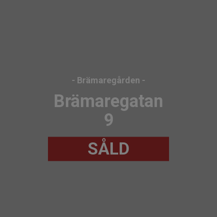
- Brämaregården -
Brämaregatan
9
SÅLD