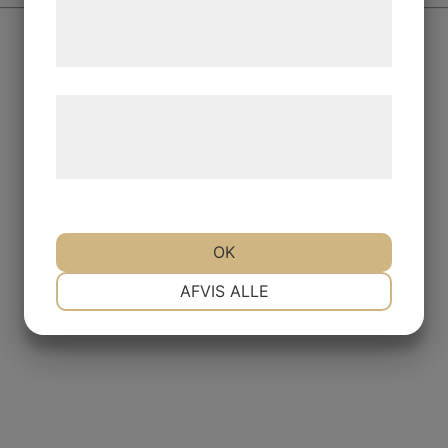
tjenester. Ved at klikke på 'OK' giver du
samtykke til disse formål.
Læs mere om vores brug af cookies og
behandling af persondata på vores
hjemmeside.
OK
NØDVENDIGE
PRÆFERENCER
AFVIS ALLE
MARKETING
STATISTIK