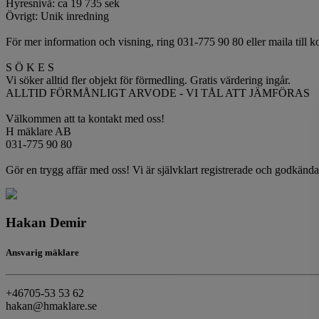
Hyresnivå: ca 19 735 sek
Övrigt: Unik inredning
För mer information och visning, ring 031-775 90 80 eller maila till
S Ö K E S
Vi söker alltid fler objekt för förmedling. Gratis värdering ingår.
ALLTID FÖRMÅNLIGT ARVODE - VI TÅL ATT JÄMFÖRAS
Välkommen att ta kontakt med oss!
H mäklare AB
031-775 90 80
Gör en trygg affär med oss! Vi är självklart registrerade och godkä
Hakan Demir
Ansvarig mäklare
+46705-53 53 62
hakan@hmaklare.se