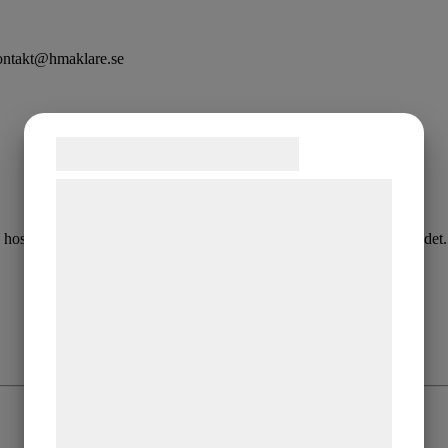
 kontakt@hmaklare.se
Samtykke til cookies
Vi og vores samarbejdspartnere bruger
teknologier, herunder cookies, til at
nda hos Fastighetsmäklarinspektionen och medlemmar i Mäklarsamfundet.
indsamle oplysninger om dig til forskellige
formål, herunder: Tilpasning af annoncering,
bedre brugeroplevelse, funktionalitet,
statistik og marketing. Disse oplysninger
kan blive delt med annoncerings- og
analysepartnere, som kan kombinere dem
med data, du tidligere har givet dem eller
de har indsamlet gennem din brug af deres