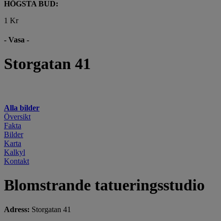
HÖGSTA BUD:
1 Kr
- Vasa -
Storgatan 41
Alla bilder
Översikt
Fakta
Bilder
Karta
Kalkyl
Kontakt
Blomstrande tatueringsstudio
Adress:
Storgatan 41