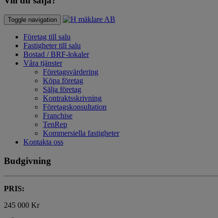
Vill du sälja?
Toggle navigation
Företag till salu
Fastigheter till salu
Bostad / BRF-lokaler
Våra tjänster
Företagsvärdering
Köpa företag
Sälja företag
Kontraktsskrivning
Företagskonsultation
Franchise
TenRep
Kommersiella fastigheter
Kontakta oss
Budgivning
PRIS:
245 000 Kr