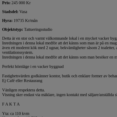
Pris:
245 000 Kr
Stadsdel:
Vasa
Hyra:
19735 Kr/mån
Objektstyp:
Tattueringsstudio
Detta är en stor och varmt välkomnande lokal i en mycket vacker bygg
Inredningen i denna lokal medför att det känns som man är på en magis
även ett modernt kök med 2 ugnar, bekvämligheter såsom 2 toaletter, a
ventilationssystem.
Inredningen i denna lokal medför att det känns som man besöker en m
Perfekt hörnläge i en vacker byggnad
Fastighetsvärden godkänner kontor, butik och enklare former av beha
Ej Café eller Restaurang
Vänligen respektera detta.
Visning sker endast via mäklare, ingen kontakt med säljare/anställda 
F A K T A
Yta: ca 110 kvm