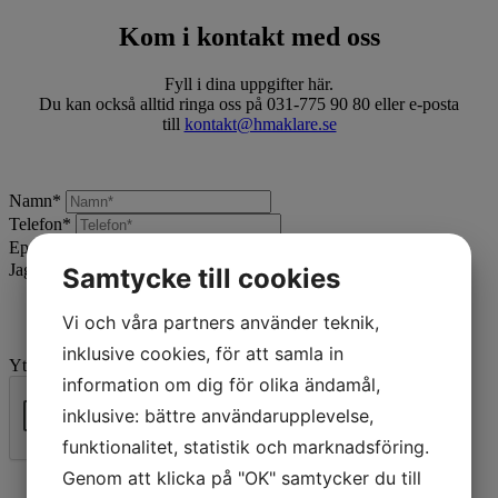
Kom i kontakt med oss
Fyll i dina uppgifter här.
Du kan också alltid ringa oss på 031-775 90 80 eller e-posta
till
kontakt@hmaklare.se
Namn
*
Telefon
*
Epost
*
Jag vill:
*
Samtycke till cookies
Vi och våra partners använder teknik,
inklusive cookies, för att samla in
Ytterligare beskrivning
information om dig för olika ändamål,
inklusive: bättre användarupplevelse,
funktionalitet, statistik och marknadsföring.
Skicka
Genom att klicka på "OK" samtycker du till