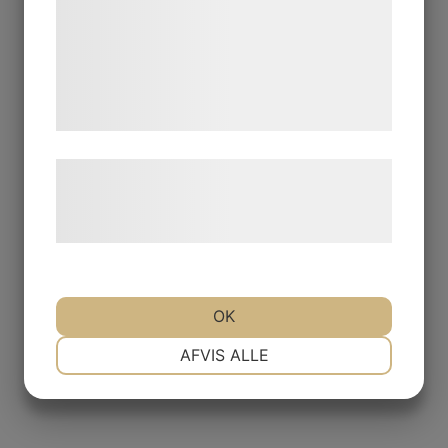
analysepartnere, som kan kombinere dem
med data, du tidligere har givet dem eller
de har indsamlet gennem din brug af deres
tjenester. Ved at klikke på 'OK' giver du
samtykke til disse formål.
Læs mere om vores brug af cookies og
behandling af persondata på vores
hjemmeside.
OK
NØDVENDIGE
PRÆFERENCER
AFVIS ALLE
MARKETING
STATISTIK