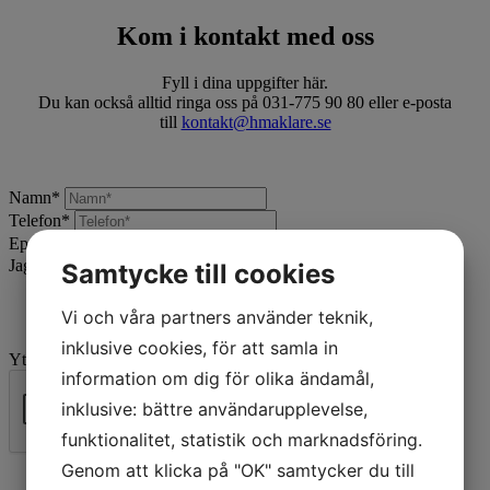
Kom i kontakt med oss
Fyll i dina uppgifter här.
Du kan också alltid ringa oss på 031-775 90 80 eller e-posta
till
kontakt@hmaklare.se
Namn
*
Telefon
*
Epost
*
Jag vill:
*
Samtycke till cookies
Vi och våra partners använder teknik,
inklusive cookies, för att samla in
Ytterligare beskrivning
information om dig för olika ändamål,
inklusive: bättre användarupplevelse,
funktionalitet, statistik och marknadsföring.
Skicka
Genom att klicka på "OK" samtycker du till