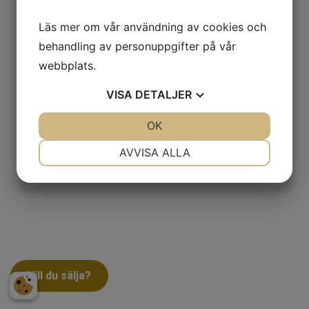
Läs mer om vår användning av cookies och
behandling av personuppgifter på vår
webbplats.
VISA
DETALJER
JA
NEJ
OK
JA
NEJ
NÖDVÄNDIG
INSTÄLLNINGAR
AVVISA ALLA
JA
NEJ
JA
NEJ
MARKNADSFÖRING
STATISTIK
Vill du sälja?