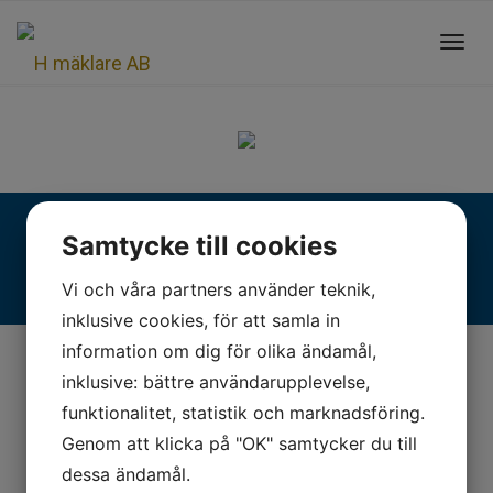
Toggl
navig
Fjällgatan 28, 413 17 Göteborg | +46 31 775 90 80 |
Samtycke till cookies
kontakt@hmaklare.se
Vi och våra partners använder teknik,
inklusive cookies, för att samla in
information om dig för olika ändamål,
inklusive: bättre användarupplevelse,
funktionalitet, statistik och marknadsföring.
Genom att klicka på "OK" samtycker du till
dessa ändamål.