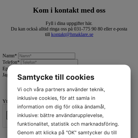
Kom i kontakt med oss
Fyll i dina uppgifter här.
Du kan också alltid ringa oss på 031-775 90 80 eller e-posta
till
kontakt@hmaklare.se
Namn
*
Telefon
*
Epost
*
Jag vill:
*
Samtycke till cookies
Vi och våra partners använder teknik,
inklusive cookies, för att samla in
Ytterligare beskrivning
information om dig för olika ändamål,
inklusive: bättre användarupplevelse,
funktionalitet, statistik och marknadsföring.
Skicka
Genom att klicka på "OK" samtycker du till