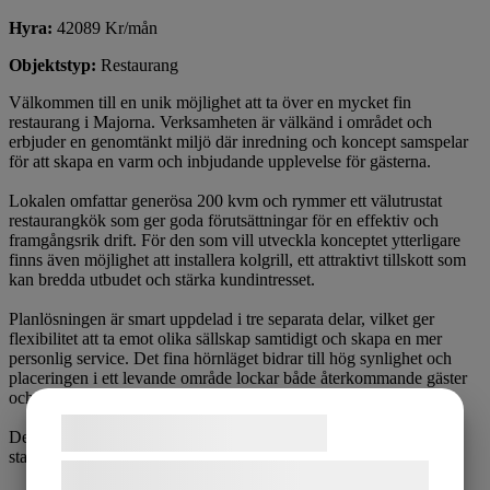
Hyra:
42089 Kr/mån
Objektstyp:
Restaurang
Välkommen till en unik möjlighet att ta över en mycket fin
restaurang i Majorna. Verksamheten är välkänd i området och
erbjuder en genomtänkt miljö där inredning och koncept samspelar
för att skapa en varm och inbjudande upplevelse för gästerna.
Lokalen omfattar generösa 200 kvm och rymmer ett välutrustat
restaurangkök som ger goda förutsättningar för en effektiv och
framgångsrik drift. För den som vill utveckla konceptet ytterligare
finns även möjlighet att installera kolgrill, ett attraktivt tillskott som
kan bredda utbudet och stärka kundintresset.
Planlösningen är smart uppdelad i tre separata delar, vilket ger
flexibilitet att ta emot olika sällskap samtidigt och skapa en mer
personlig service. Det fina hörnläget bidrar till hög synlighet och
placeringen i ett levande område lockar både återkommande gäster
och nya besökare.
Samtykke til cookies
Detta är ett utmärkt tillfälle att ta över en etablerad restaurang med
stark grund och god potential att utvecklas vidare.
Vi og vores samarbejdspartnere bruger