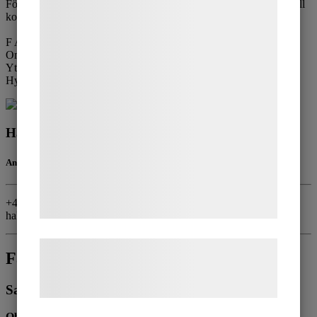
För mer information och visning, ring 031-775 90 80 eller maila till
teknologier, herunder cookies, til at
kontakt@hmaklare.se
indsamle oplysninger om dig til forskellige
F A K T A
formål, herunder: Tilpasning af annoncering,
Omsättning: intervall 4-5 MSEK
Yta: ca 200 kvm
bedre brugeroplevelse, funktionalitet,
Hyresnivå: ca 42 000 kr/mån. Moms tillkommer.
statistik og marketing. Disse oplysninger
kan blive delt med annoncerings- og
analysepartnere, som kan kombinere dem
Hakan Demir
med data, du tidligere har givet dem eller
Ansvarig mäklare
de har indsamlet gennem din brug af deres
tjenester. Ved at klikke på 'OK' giver du
+46705-53 53 62
samtykke til disse formål.
hakan@hmaklare.se
Læs mere om vores brug af cookies og
Fakta
behandling af persondata på vores
hjemmeside.
Sammanfattning
Objektstyp:
Restaurang