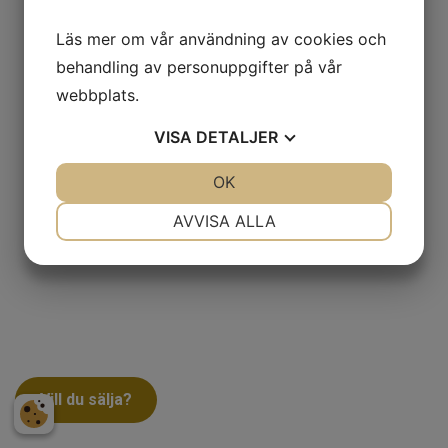
Läs mer om vår användning av cookies och
behandling av personuppgifter på vår
webbplats.
VISA
DETALJER
JA
NEJ
OK
JA
NEJ
NÖDVÄNDIG
INSTÄLLNINGAR
AVVISA ALLA
JA
NEJ
JA
NEJ
MARKNADSFÖRING
STATISTIK
Vill du sälja?