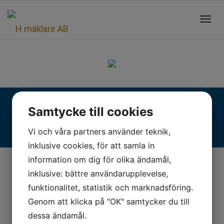
Toggl
navig
Fjällgatan 28, 413 17 Göteborg | +46 31 775 90 80 |
Samtycke till cookies
kontakt@hmaklare.se
Vi och våra partners använder teknik,
inklusive cookies, för att samla in
information om dig för olika ändamål,
inklusive: bättre användarupplevelse,
funktionalitet, statistik och marknadsföring.
Genom att klicka på "OK" samtycker du till
dessa ändamål.