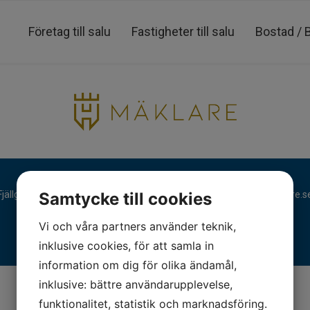
Företag till salu
Fastigheter till salu
Bostad / 
Fjällgatan 28, 413 17 Göteborg | +46 31 775 90 80 |
kontakt@hmaklare.s
Samtycke till cookies
Vi och våra partners använder teknik,
inklusive cookies, för att samla in
information om dig för olika ändamål,
inklusive: bättre användarupplevelse,
funktionalitet, statistik och marknadsföring.