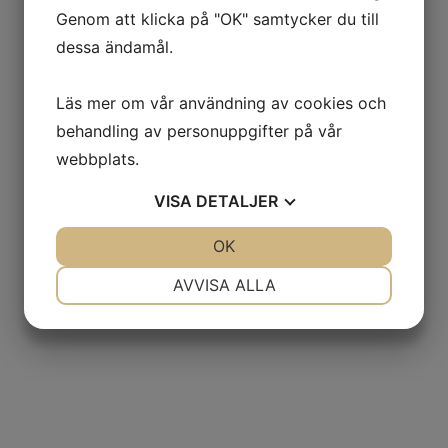
Genom att klicka på "OK" samtycker du till
dessa ändamål.
Läs mer om vår användning av cookies och
behandling av personuppgifter på vår
webbplats.
VISA
DETALJER
JA
NEJ
OK
JA
NEJ
NÖDVÄNDIG
INSTÄLLNINGAR
AVVISA ALLA
JA
NEJ
JA
NEJ
MARKNADSFÖRING
STATISTIK