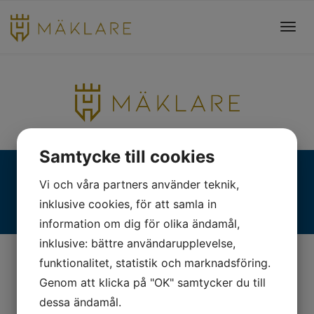
Toggl
navig
Samtycke till cookies
Fjällgatan 28, 413 17 Göteborg | +46 31 775 90 80 |
Vi och våra partners använder teknik,
kontakt@hmaklare.se
inklusive cookies, för att samla in
information om dig för olika ändamål,
inklusive: bättre användarupplevelse,
funktionalitet, statistik och marknadsföring.
Genom att klicka på "OK" samtycker du till
dessa ändamål.