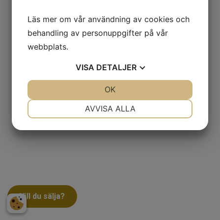
Läs mer om vår användning av cookies och
behandling av personuppgifter på vår
webbplats.
VISA
DETALJER
JA
NEJ
OK
JA
NEJ
NÖDVÄNDIG
INSTÄLLNINGAR
AVVISA ALLA
JA
NEJ
JA
NEJ
MARKNADSFÖRING
STATISTIK
Vill du sälja?