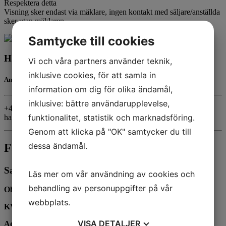
Respektera detta
Visning sker endast via mäklare, ingen kontakt med säljare/anställda
sker utan mäklaren.
Samtycke till cookies
Hakan Demir
Vi och våra partners använder teknik,
inklusive cookies, för att samla in
Ansvarig mäklare
information om dig för olika ändamål,
inklusive: bättre användarupplevelse,
+46705-53 53 62
funktionalitet, statistik och marknadsföring.
hakan@hmaklare.se
Genom att klicka på "OK" samtycker du till
dessa ändamål.
Fakta
Sammanfattning
Läs mer om vår användning av cookies och
behandling av personuppgifter på vår
Objektstyp:
Salong
webbplats.
KVM:
70
VISA
DETALJER
Adress:
Chalmersgatan 29