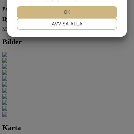
Prisidé:
195 000 kr
JA
NEJ
OK
JA
NEJ
Hyra:
10 697 kr/mån
NÖDVÄNDIG
INSTÄLLNINGAR
AVVISA ALLA
Moms:
Tillkommer
JA
NEJ
JA
NEJ
Bilder
MARKNADSFÖRING
STATISTIK
Karta