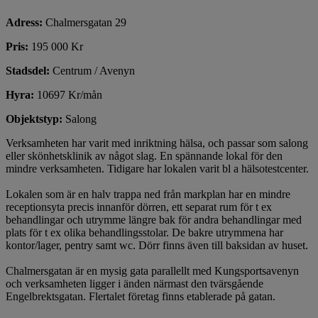
Adress:
Chalmersgatan 29
Pris:
195 000 Kr
Stadsdel:
Centrum / Avenyn
Hyra:
10697 Kr/mån
Objektstyp:
Salong
Verksamheten har varit med inriktning hälsa, och passar som salong
eller skönhetsklinik av något slag. En spännande lokal för den
mindre verksamheten. Tidigare har lokalen varit bl a hälsotestcenter.
Lokalen som är en halv trappa ned från markplan har en mindre
receptionsyta precis innanför dörren, ett separat rum för t ex
behandlingar och utrymme längre bak för andra behandlingar med
plats för t ex olika behandlingsstolar. De bakre utrymmena har
kontor/lager, pentry samt wc. Dörr finns även till baksidan av huset.
Chalmersgatan är en mysig gata parallellt med Kungsportsavenyn
och verksamheten ligger i änden närmast den tvärsgående
Engelbrektsgatan. Flertalet företag finns etablerade på gatan.