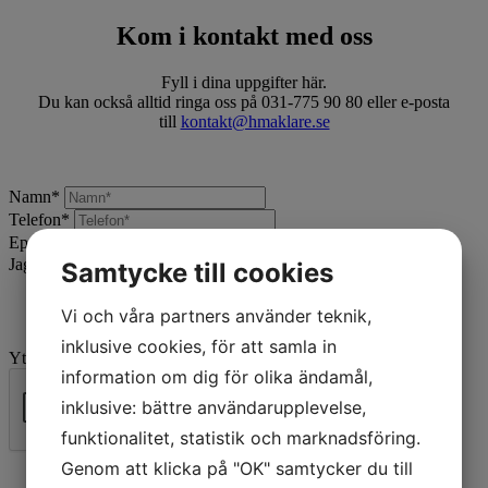
Kom i kontakt med oss
Fyll i dina uppgifter här.
Du kan också alltid ringa oss på 031-775 90 80 eller e-posta
till
kontakt@hmaklare.se
Namn
*
Telefon
*
Epost
*
Jag vill:
*
Samtycke till cookies
Vi och våra partners använder teknik,
inklusive cookies, för att samla in
Ytterligare beskrivning
information om dig för olika ändamål,
inklusive: bättre användarupplevelse,
funktionalitet, statistik och marknadsföring.
Skicka
Genom att klicka på "OK" samtycker du till