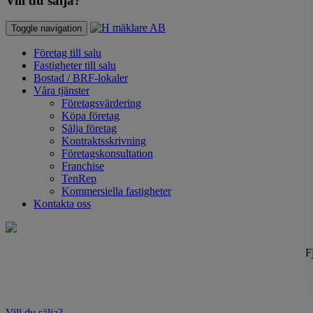
Vill du sälja?
Toggle navigation
Företag till salu
Fastigheter till salu
Bostad / BRF-lokaler
Våra tjänster
Företagsvärdering
Köpa företag
Sälja företag
Kontraktsskrivning
Företagskonsultation
Franchise
TenRep
Kommersiella fastigheter
Kontakta oss
F
Vill du sälja?