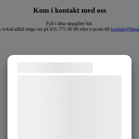
Kom i kontakt med oss
Fyll i dina uppgifter här.
också alltid ringa oss på 031-775 90 80 eller e-posta till
kontakt@hmak
Samtykke til cookies
Vi og vores samarbejdspartnere bruger
teknologier, herunder cookies, til at
indsamle oplysninger om dig til forskellige
formål, herunder: Tilpasning af annoncering,
bedre brugeroplevelse, funktionalitet,
statistik og marketing. Disse oplysninger
kan blive delt med annoncerings- og