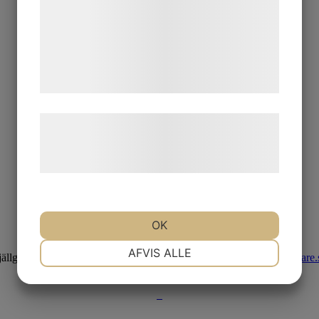
analysepartnere, som kan kombinere dem
med data, du tidligere har givet dem eller
de har indsamlet gennem din brug af deres
tjenester. Ved at klikke på 'OK' giver du
samtykke til disse formål.
Læs mere om vores brug af cookies og
behandling af persondata på vores
hjemmeside.
OK
NØDVENDIGE
PRÆFERENCER
AFVIS ALLE
jällgatan 28, 413 17 Göteborg | +46 31 775 90 80 |
kontakt@hmaklare.
MARKETING
STATISTIK