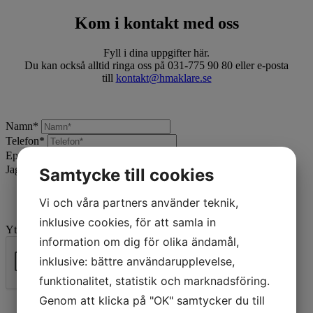
Kom i kontakt med oss
Fyll i dina uppgifter här.
Du kan också alltid ringa oss på 031-775 90 80 eller e-posta
till
kontakt@hmaklare.se
Namn
*
Telefon
*
Epost
*
Jag vill:
*
Samtycke till cookies
Vi och våra partners använder teknik,
inklusive cookies, för att samla in
Ytterligare beskrivning
information om dig för olika ändamål,
inklusive: bättre användarupplevelse,
funktionalitet, statistik och marknadsföring.
Skicka
Genom att klicka på "OK" samtycker du till