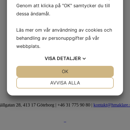
Genom att klicka på "OK" samtycker du till
dessa ändamål.
Läs mer om vår användning av cookies och
behandling av personuppgifter på vår
webbplats.
VISA
DETALJER
JA
NEJ
OK
JA
NEJ
NÖDVÄNDIG
INSTÄLLNINGAR
AVVISA ALLA
JA
NEJ
JA
NEJ
MARKNADSFÖRING
STATISTIK
jällgatan 28, 413 17 Göteborg | +46 31 775 90 80 |
kontakt@hmaklare.