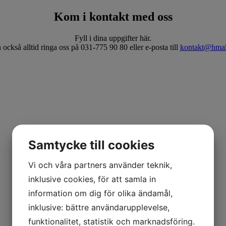
Kom i kontakt med oss
Fyll i dina uppgifter här.
också alltid ringa oss på 031-775 90 80 eller e-posta till
kontakt@hmak
Samtycke till cookies
Vi och våra partners använder teknik,
inklusive cookies, för att samla in
information om dig för olika ändamål,
inklusive: bättre användarupplevelse,
funktionalitet, statistik och marknadsföring.