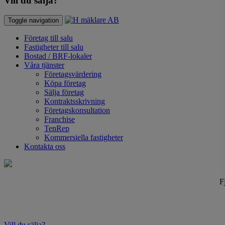
Vill du sälja?
Toggle navigation
Företag till salu
Fastigheter till salu
Bostad / BRF-lokaler
Våra tjänster
Företagsvärdering
Köpa företag
Sälja företag
Kontraktsskrivning
Företagskonsultation
Franchise
TenRep
Kommersiella fastigheter
Kontakta oss
F
Vill du sälja?