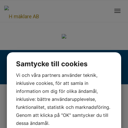
Toggl
navig
Fjällgatan 28, 413 17 Göteborg | +46 31 775 90 80 |
Samtycke till cookies
kontakt@hmaklare.se
Vi och våra partners använder teknik,
inklusive cookies, för att samla in
information om dig för olika ändamål,
inklusive: bättre användarupplevelse,
funktionalitet, statistik och marknadsföring.
Genom att klicka på "OK" samtycker du till
dessa ändamål.