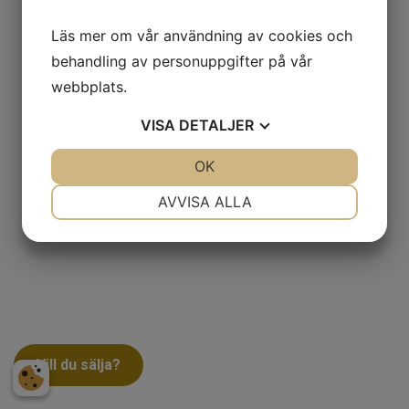
Läs mer om vår användning av cookies och
behandling av personuppgifter på vår
webbplats.
VISA
DETALJER
JA
NEJ
OK
JA
NEJ
NÖDVÄNDIG
INSTÄLLNINGAR
AVVISA ALLA
JA
NEJ
JA
NEJ
MARKNADSFÖRING
STATISTIK
Vill du sälja?