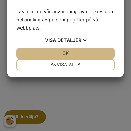
Läs mer om vår användning av cookies och
behandling av personuppgifter på vår
webbplats.
VISA
DETALJER
JA
NEJ
OK
JA
NEJ
NÖDVÄNDIG
INSTÄLLNINGAR
AVVISA ALLA
JA
NEJ
JA
NEJ
MARKNADSFÖRING
STATISTIK
Vill du sälja?