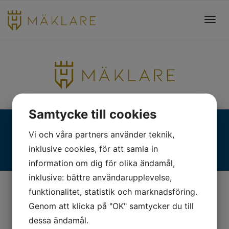
Toggl
navig
Samtycke till cookies
Fjällgatan 28, 413 17 Göteborg | +46 31 775 90 80 |
Vi och våra partners använder teknik,
kontakt@hmaklare.se
inklusive cookies, för att samla in
information om dig för olika ändamål,
inklusive: bättre användarupplevelse,
funktionalitet, statistik och marknadsföring.
Genom att klicka på "OK" samtycker du till
dessa ändamål.