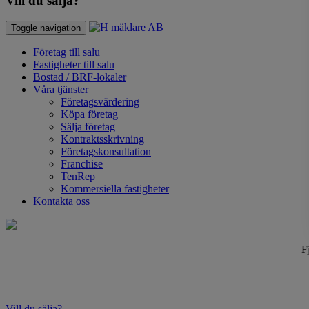
Vill du sälja?
Toggle navigation
Företag till salu
Fastigheter till salu
Bostad / BRF-lokaler
Våra tjänster
Företagsvärdering
Köpa företag
Sälja företag
Kontraktsskrivning
Företagskonsultation
Franchise
TenRep
Kommersiella fastigheter
Kontakta oss
F
Vill du sälja?