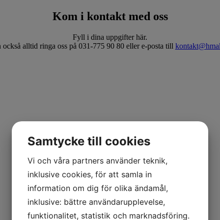
Kom i kontakt med oss
Fyll i dina uppgifter här.
också alltid ringa oss på 031-775 90 80 eller e-posta till
kontakt@hmak
Samtycke till cookies
Vi och våra partners använder teknik,
inklusive cookies, för att samla in
information om dig för olika ändamål,
inklusive: bättre användarupplevelse,
funktionalitet, statistik och marknadsföring.