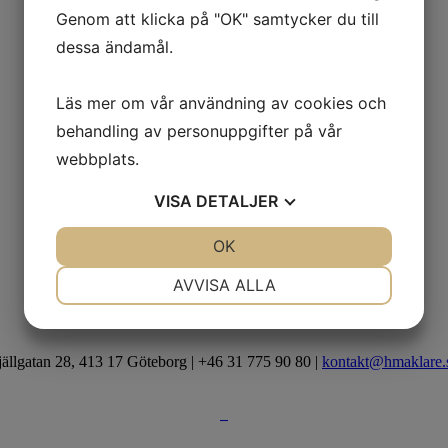
Genom att klicka på "OK" samtycker du till
dessa ändamål.
Läs mer om vår användning av cookies och
behandling av personuppgifter på vår
webbplats.
VISA
DETALJER
JA
NEJ
OK
JA
NEJ
NÖDVÄNDIG
INSTÄLLNINGAR
AVVISA ALLA
JA
NEJ
JA
NEJ
MARKNADSFÖRING
STATISTIK
jällgatan 28, 413 17 Göteborg | +46 31 775 90 80 |
kontakt@hmaklare.