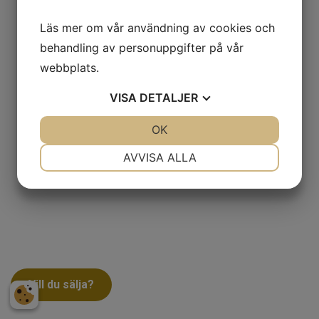
Läs mer om vår användning av cookies och
behandling av personuppgifter på vår
webbplats.
VISA
DETALJER
JA
NEJ
OK
JA
NEJ
NÖDVÄNDIG
INSTÄLLNINGAR
AVVISA ALLA
JA
NEJ
JA
NEJ
MARKNADSFÖRING
STATISTIK
Vill du sälja?