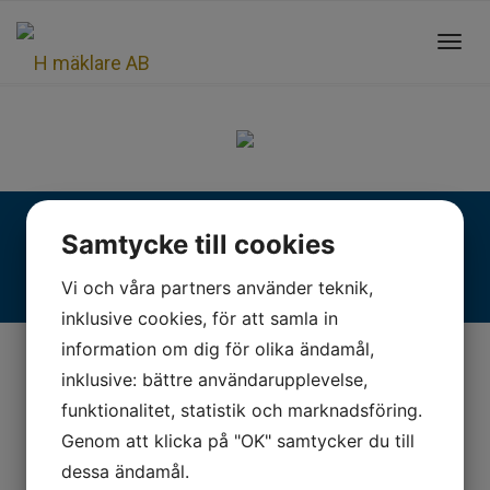
Toggl
navig
Fjällgatan 28, 413 17 Göteborg | +46 31 775 90 80 |
Samtycke till cookies
kontakt@hmaklare.se
Vi och våra partners använder teknik,
inklusive cookies, för att samla in
information om dig för olika ändamål,
inklusive: bättre användarupplevelse,
funktionalitet, statistik och marknadsföring.
Genom att klicka på "OK" samtycker du till
dessa ändamål.