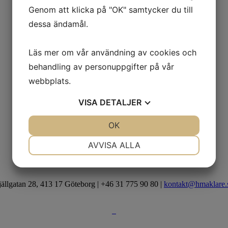
Genom att klicka på "OK" samtycker du till
dessa ändamål.
Läs mer om vår användning av cookies och
behandling av personuppgifter på vår
webbplats.
VISA
DETALJER
JA
NEJ
OK
JA
NEJ
NÖDVÄNDIG
INSTÄLLNINGAR
AVVISA ALLA
JA
NEJ
JA
NEJ
MARKNADSFÖRING
STATISTIK
jällgatan 28, 413 17 Göteborg | +46 31 775 90 80 |
kontakt@hmaklare.