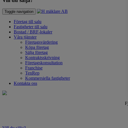
Vill du sälja?
Toggle navigation
Företag till salu
Fastigheter till salu
Bostad / BRF-lokaler
Våra tjänster
Företagsvärdering
Köpa företag
Sälja företag
Kontraktsskrivning
Företagskonsultation
Franchise
TenRep
Kommersiella fastigheter
Kontakta oss
F
Vill du sälja?