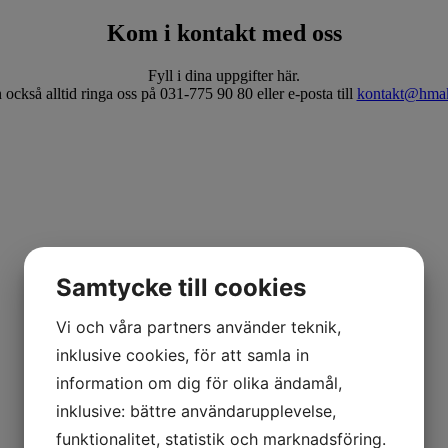
Kom i kontakt med oss
Fyll i dina uppgifter här.
också alltid ringa oss på 031-775 90 80 eller e-posta till
kontakt@hmak
Samtycke till cookies
Vi och våra partners använder teknik,
inklusive cookies, för att samla in
information om dig för olika ändamål,
inklusive: bättre användarupplevelse,
funktionalitet, statistik och marknadsföring.