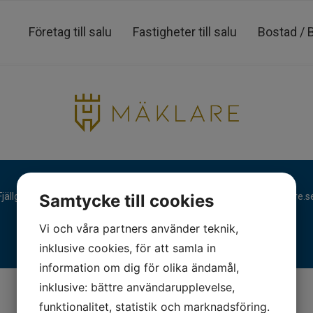
Företag till salu
Fastigheter till salu
Bostad / 
Fjällgatan 28, 413 17 Göteborg | +46 31 775 90 80 |
kontakt@hmaklare.s
Samtycke till cookies
Vi och våra partners använder teknik,
inklusive cookies, för att samla in
information om dig för olika ändamål,
inklusive: bättre användarupplevelse,
funktionalitet, statistik och marknadsföring.