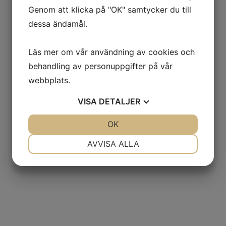
Genom att klicka på "OK" samtycker du till
dessa ändamål.
Läs mer om vår användning av cookies och
behandling av personuppgifter på vår
webbplats.
VISA
DETALJER
JA
NEJ
OK
JA
NEJ
NÖDVÄNDIG
INSTÄLLNINGAR
AVVISA ALLA
JA
NEJ
JA
NEJ
MARKNADSFÖRING
STATISTIK